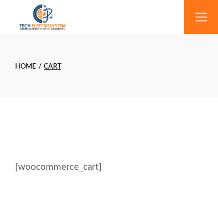
Skip
to
the
content
HOME
CART
[woocommerce_cart]