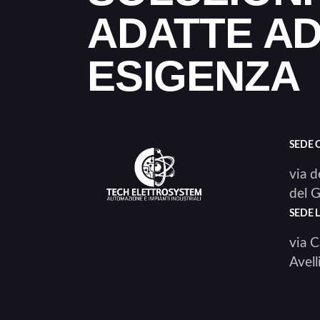
ADATTE AD
ESIGENZA
SEDE 
via d
del G
SEDE 
via C
Avell