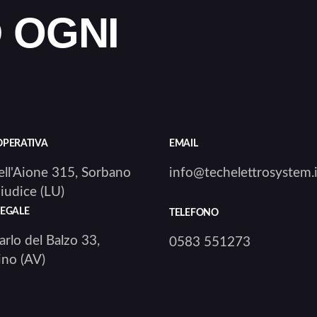
 OGNI
OPERATIVA
EMAIL
ell'Aione 315, Sorbano
info@techelettrosystem.i
iudice (LU)
LEGALE
TELEFONO
arlo del Balzo 33,
0583 551273
ino (AV)