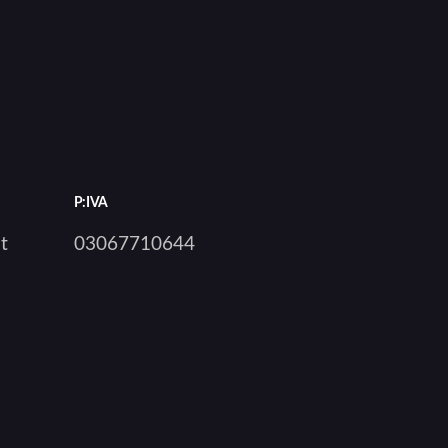
P:IVA
t
03067710644